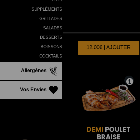
SUPPLÉMENTS
GRILLADES
BROCHETTES
DE
POULET
SALADES
DESSERTS
12.00€ | AJOUTER
BOISSONS
COCKTAILS
Allergènes
Vos Envies
DEMI
POULET
BRAISE