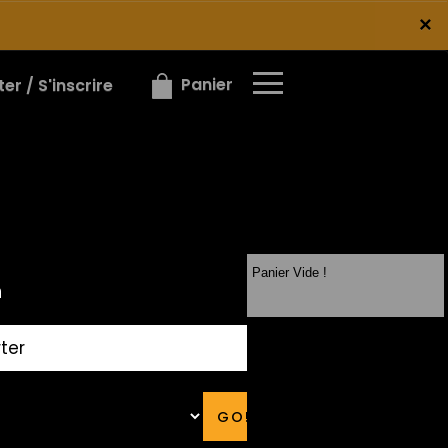
×
×
Panier
r / S'inscrire
Panier Vide !