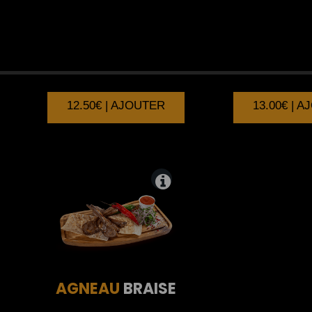
BROCHETTES
DE
POISSON
BOEUF
12.50€ | AJOUTER
13.00€ | 
AGNEAU
BRAISE