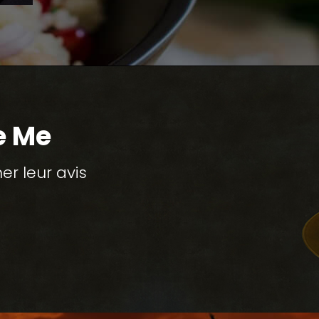
e Me
r leur avis