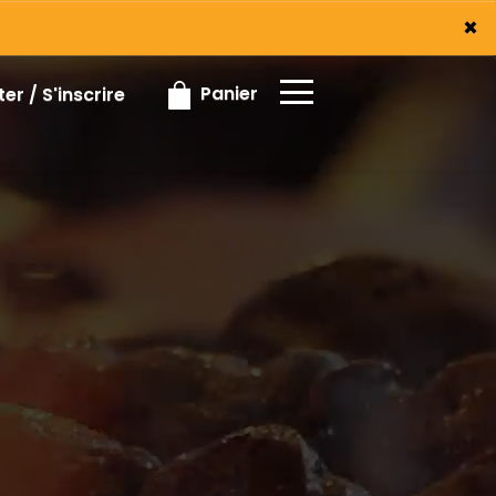
×
×
Panier
r / S'inscrire