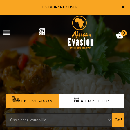
×
RESTAURANT OUVERT
0
ACCUEIL
LA CARTE
VOTRE COMPTE
EN LIVRAISON
A EMPORTER
NOTRE RESTAURANT
VOS AVIS
Go!
MENTIONS LÉGALES